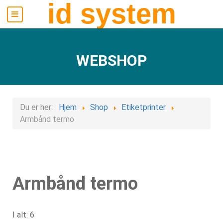
id system
WEBSHOP
Du er her:
Hjem
Shop
Etiketprinter
Armbånd termo
Armbånd termo
I alt: 6