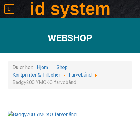
id system
WEBSHOP
Du er her:
Hjem
Shop
Kortprinter & Tilbehør
Farvebånd
Badgy200 YMCKO farvebånd