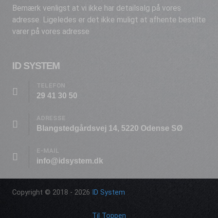
Bemærk venligst at vi ikke har detailsalg på vores
adresse. Ligeledes er det ikke muligt at afhente bestilte
varer på vores adresse
ID SYSTEM
TELEFON
29 41 30 50
ADRESSE
Blangstedgårdsvej 14, 5220 Odense SØ
E-MAIL
info@idsystem.dk
Copyright © 2018 - 2026
ID System
Til Toppen