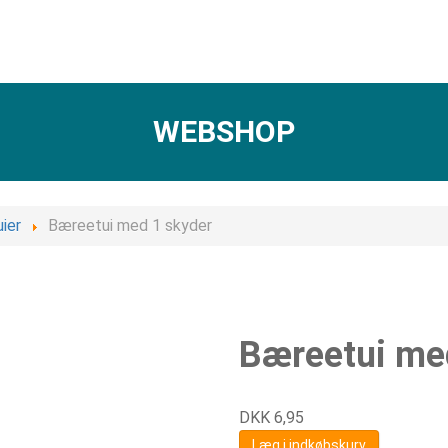
WEBSHOP
uier
Bæreetui med 1 skyder
Bæreetui me
DKK
6,95
Læg i indkøbskurv