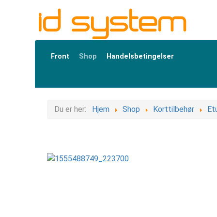
id system
Front
Shop
Handelsbetingelser
Du er her:
Hjem
Shop
Korttilbehør
Et