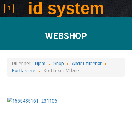
id system
WEBSHOP
Du er her:
Hjem
Shop
Andet tilbehør
Kortlæsere
Kortlæser Mifare