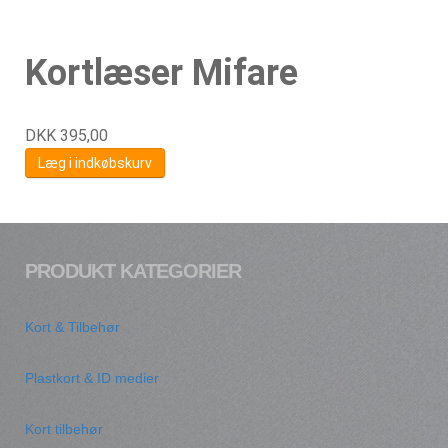
Kortlæser Mifare
DKK
395,00
Læg i indkøbskurv
PRODUKT KATEGORIER
Kort & Tilbehør
Plastkort & ID medier
Kort tilbehør