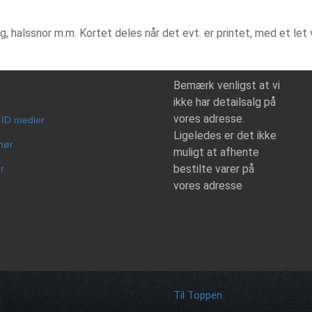
g, halssnor m.m. Kortet deles når det evt. er printet, med et let
Bemærk venligst at vi
ikke har detailsalg på
vores adresse.
 ID medier
Ligeledes er det ikke
hør
muligt at afhente
bestilte varer på
r
vores adresse
Til Toppen