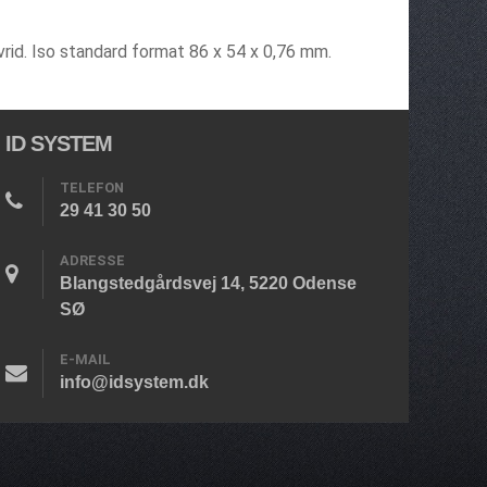
 vrid. Iso standard format 86 x 54 x 0,76 mm.
ID SYSTEM
TELEFON
29 41 30 50
ADRESSE
Blangstedgårdsvej 14, 5220 Odense
SØ
E-MAIL
info@idsystem.dk