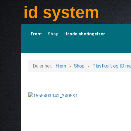
id system
Front
Shop
Handelsbetingelser
Du er her:
Hjem
Shop
Plastkort og ID me