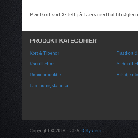
Plastkort sort 3-delt på tværs med hul til nøglerin
PRODUKT KATEGORIER
Kort & Tilbehør
Plastkort &
Kort tilbehør
Andet tilbe
Renseprodukter
Etiketprinte
Lamineringslommer
Copyright © 2018 - 2026
ID System