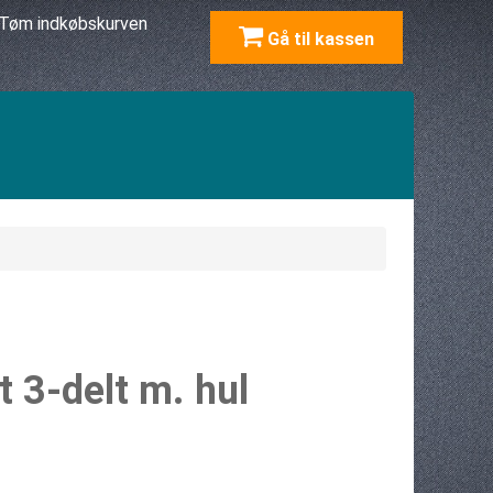
Tøm indkøbskurven
Gå til kassen
t 3-delt m. hul