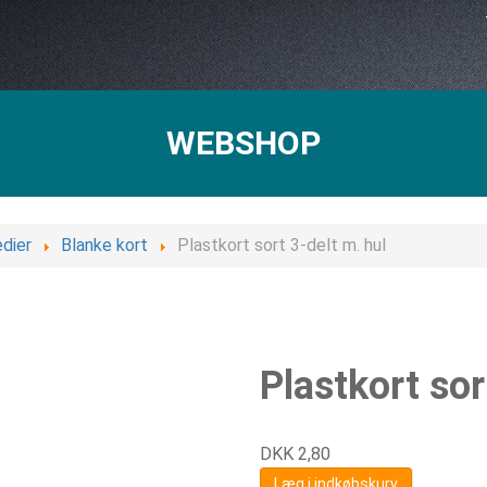
WEBSHOP
dier
Blanke kort
Plastkort sort 3-delt m. hul
Plastkort sor
DKK
2,80
Læg i indkøbskurv